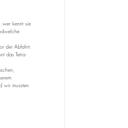
.wer kennt sie 
endwelche 
r der Abfahrt. 
 das Tetris-
aschen, 
serem 
d wir mussten 