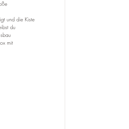
oße 
t und die Kiste 
ibst du 
usbau 
ox mit 