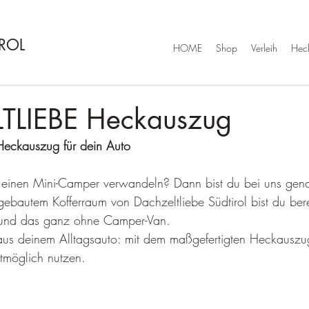
IROL
HOME
Shop
Verleih
Hec
TLIEBE Heckauszug
Heckauszug für dein Auto
n einen Mini-Camper verwandeln? Dann bist du bei uns genau
ebautem Kofferraum von Dachzeltliebe Südtirol bist du berei
 und das ganz ohne Camper-Van. 
aus deinem Alltagsauto: mit dem maßgefertigten Heckauszu
tmöglich nutzen. 