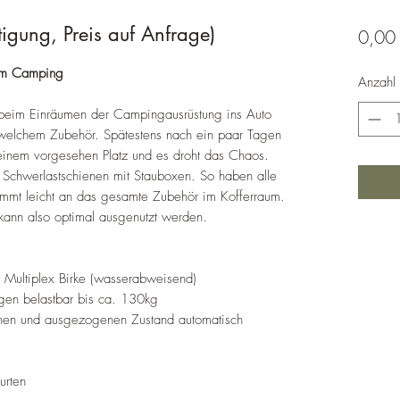
gung, Preis auf Anfrage)
0,00
eim Camping
Anzahl
el beim Einräumen der Campingausrüstung ins Auto
elchem Zubehör. Spätestens nach ein paar Tagen
seinem vorgesehen Platz und es droht das Chaos.
Schwerlastschienen mit Stauboxen. So haben alle
ommt leicht an das gesamte Zubehör im Kofferraum.
ann also optimal ausgenutzt werden.
 Multiplex Birke (wasserabweisend)
gen belastbar bis ca. 130kg
enen und ausgezogenen Zustand automatisch
urten