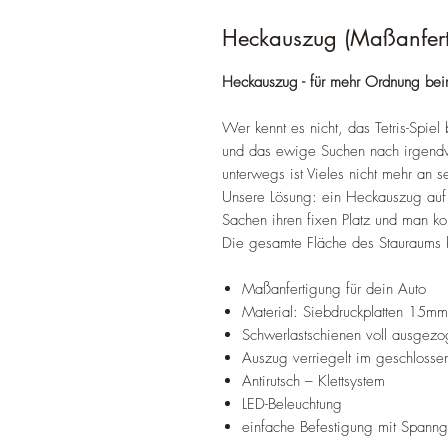
Heckauszug (Maßanferti
Heckauszug - für mehr Ordnung b
Wer kennt es nicht, das Tetris-Spi
und das ewige Suchen nach irgendw
unterwegs ist Vieles nicht mehr an 
Unsere Lösung: ein Heckauszug auf 
Sachen ihren fixen Platz und man k
Die gesamte Fläche des Stauraums k
Maßanfertigung für dein Auto
Material: Siebdruckplatten 15mm
Schwerlastschienen voll ausgezo
Auszug verriegelt im geschloss
Antirutsch – Klettsystem
LED-Beleuchtung
einfache Befestigung mit Spanng