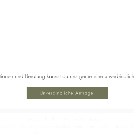
ationen und Beratung kannst du uns gerne eine unverbindli
Unverbindliche Anfrage
DACHZELTLIEBE - Johannes Oberjakober
9 345 467 9699
E-Mail:
dachzeltliebe@gmail.com
39031 Bruneck - Ita
Impressum / Privacy
Allgemeine Geschäftsbedingungen